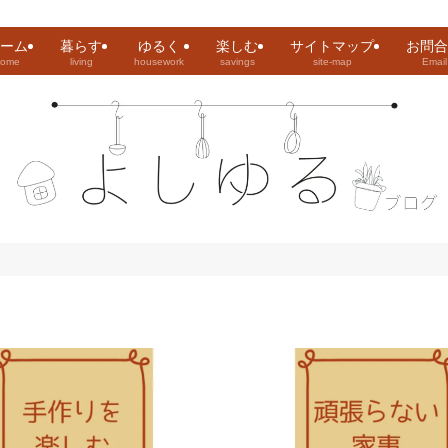
ーム
暮らす
ゆるく
楽しむ
サイトマップ
お問合
home
living
housework
savings
site-map
Email