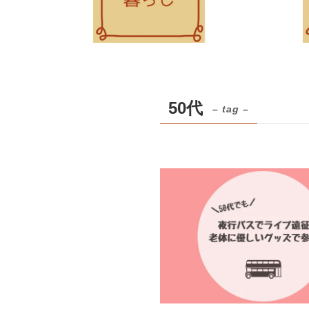
50代
– tag –