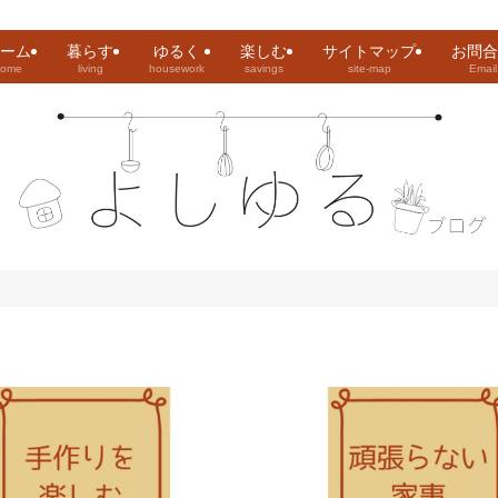
ーム
暮らす
ゆるく
楽しむ
サイトマップ
お問合
home
living
housework
savings
site-map
Email