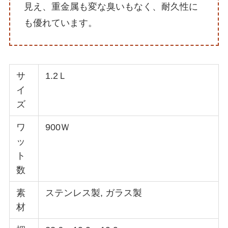
見え、重金属も変な臭いもなく、耐久性に
も優れています。
サ
1.2Ｌ
イ
ズ
ワ
900Ｗ
ッ
ト
数
素
ステンレス製, ガラス製
材