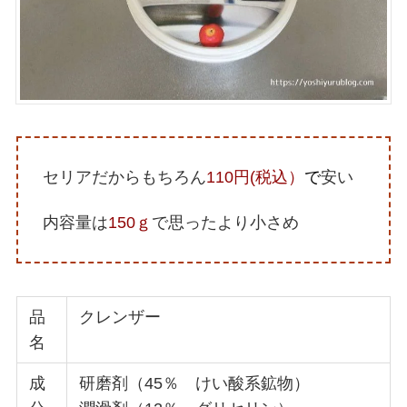
セリアだからもちろん
110円(税込）
で
安い
内容量は
150ｇ
で思ったより小さめ
品
クレンザー
名
成
研磨剤（45％ けい酸系鉱物）