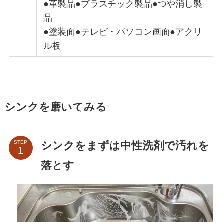
●革製品●プラスチック製品●つや消し製
品
●塗装面●テレビ・パソコン画面●アクリ
ル板
シンクを磨いてみる
シンクをまずは中性洗剤で汚れを
STEP
落とす