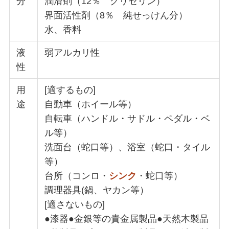
分
潤滑剤（12％ グリセリン）
界面活性剤（8％ 純せっけん分）
水、香料
液
弱アルカリ性
性
用
[適するもの]
途
自動車（ホイール等）
自転車（ハンドル・サドル・ペダル・ベ
ル等）
洗面台（蛇口等）、浴室（蛇口・タイル
等）
台所（コンロ・
シンク
・蛇口等）
調理器具(鍋、ヤカン等）
[適さないもの]
●漆器●金銀等の貴金属製品●天然木製品