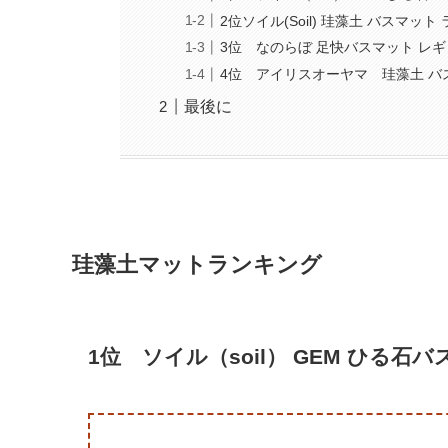
2位ソイル(Soil) 珪藻土 バスマット
3位 なのらぼ 足快バスマット レ
4位 アイリスオーヤマ 珪藻土 バ
最後に
珪藻土マットランキング
1位 ソイル（soil） GEM ひる石バス