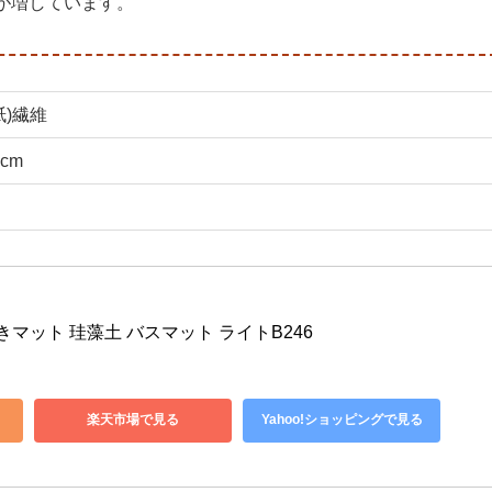
が増しています。
紙)繊維
5cm
足ふきマット 珪藻土 バスマット ライトB246
楽天市場で見る
Yahoo!ショッピングで見る