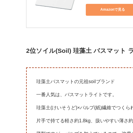
Amazonで見る
2位ソイル(Soil) 珪藻土 バスマット 
珪藻土バスマットの元祖soilブランド
一番人気は、バスマットライトです。
珪藻土(けいそうど)×パルプ(紙)繊維でつく
片手で持てる軽さ約1.8kg、扱いやすい薄さ