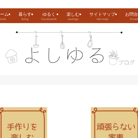
ーム
暮らす
ゆるく
楽しむ
サイトマップ
お問合
home
living
housework
savings
site-map
Email