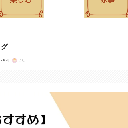
ング
12月4日
よし