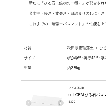
新たに「ひる石（鉱物の一種）」が配合された新
吸水性・軽さ・丈夫さ・目詰まりのしにくさ
これまでの「珪藻土バスマット」の性能を上
材質
秋田県産珪藻土 ＋ ひる
サイズ
(約)幅65×奥行42.5×厚
重量
約2.5kg
ソイル(Soil)
soil GEM ひる石バス
B370