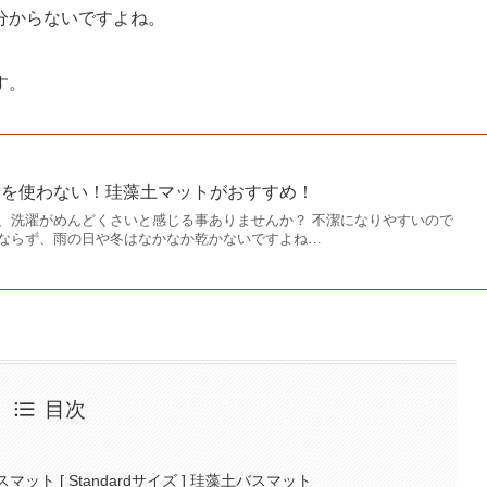
分からないですよね。
す。
トを使わない！珪藻土マットがおすすめ！
、洗濯がめんどくさいと感じる事ありませんか？ 不潔になりやすいので
ならず、雨の日や冬はなかなか乾かないですよね…
目次
マット [ Standardサイズ ] 珪藻土バスマット