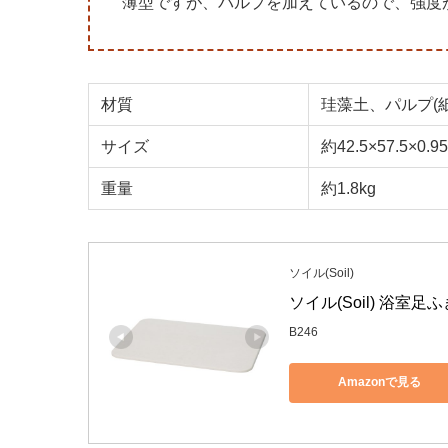
薄型ですが、パルプを加えているので、強度
材質
珪藻土、パルプ(
サイズ
約42.5×57.5×0.9
重量
約1.8kg
ソイル(Soil)
ソイル(Soil) 浴室
B246
Amazonで見る