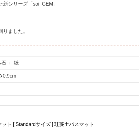
シリーズ「soil GEM」
回りました。
石 ＋ 紙
み0.9cm
マット [ Standardサイズ ] 珪藻土バスマット