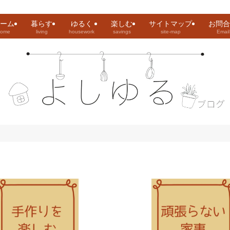
ーム
暮らす
ゆるく
楽しむ
サイトマップ
お問合
home
living
housework
savings
site-map
Email