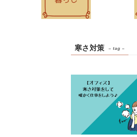
寒さ対策
– tag –