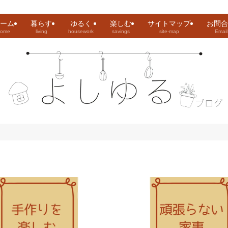
ーム
暮らす
ゆるく
楽しむ
サイトマップ
お問合
home
living
housework
savings
site-map
Email